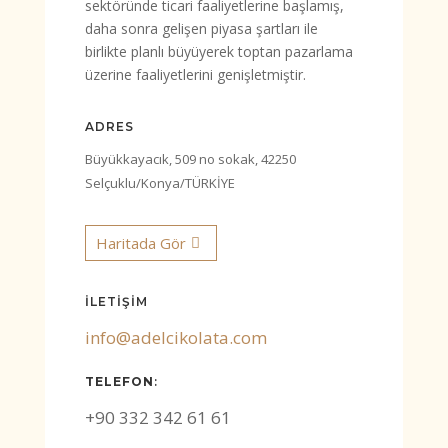
sektöründe ticari faaliyetlerine başlamış,
daha sonra gelişen piyasa şartları ile
birlikte planlı büyüyerek toptan pazarlama
üzerine faaliyetlerini genişletmiştir.
ADRES
Büyükkayacık, 509 no sokak, 42250
Selçuklu/Konya/TÜRKİYE
Haritada Gör
İLETİŞİM
info@adelcikolata.com
TELEFON
:
+90 332 342 61 61