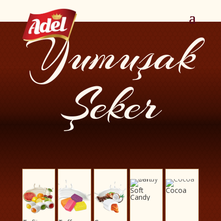
Yumuşak
Şeker
Soft
Cocoa
Candy