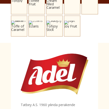
Tofijoy
Toffee
Cream
Fruit
filled
Caramel
Toffe of
Eclaris
Tofijoy
Joy Fruit
Caramel
Stick
Tatbey A.S. 1960 yılında perakende