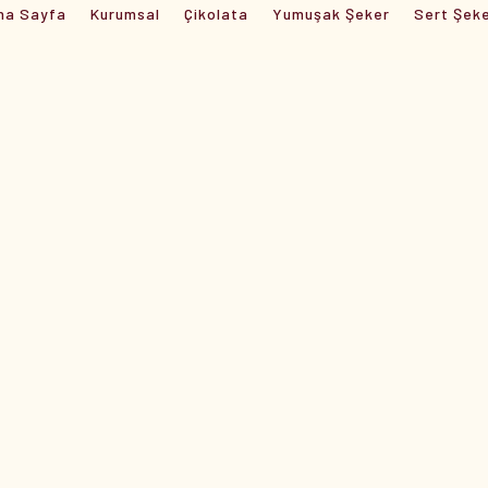
na Sayfa
Kurumsal
Çikolata
Yumuşak Şeker
Sert Şek