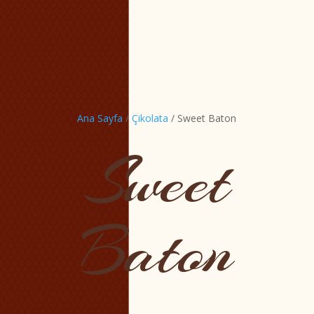
Ana Sayfa
/
Çikolata
/ Sweet Baton
Sweet
Baton