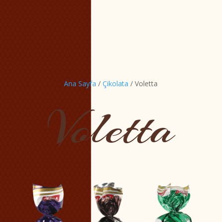
Ana Sayfa
/
Çikolata
/ Voletta
Voletta