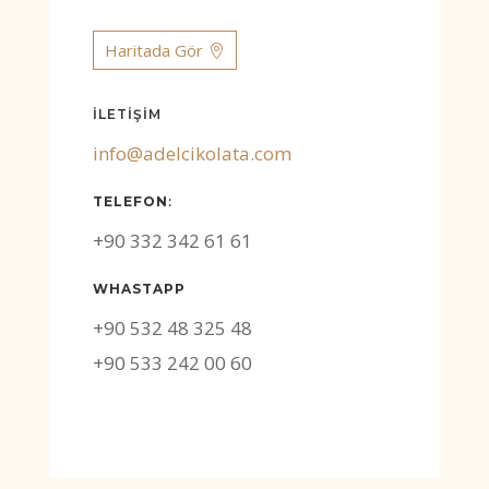
Haritada Gör
İLETİŞİM
info@adelcikolata.com
TELEFON
:
+90 332 342 61 61
WHASTAPP
+90 532 48 325 48
+90 533 242 00 60